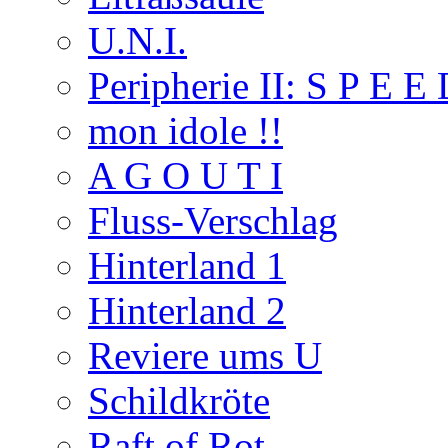
U.N.I.
Peripherie II: S P E E
mon idole !!
A G O U T I
Fluss-Verschlag
Hinterland 1
Hinterland 2
Reviere ums U
Schildkröte
Raft of Rot