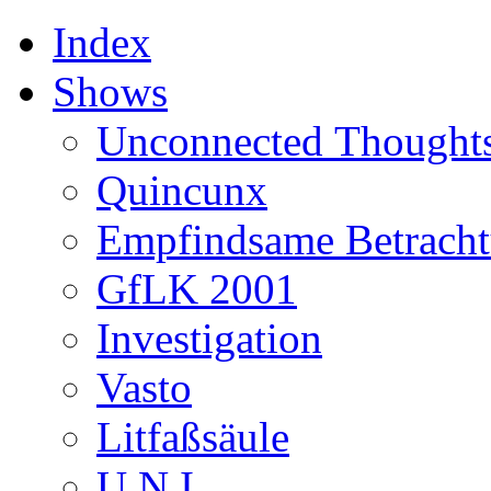
Index
Shows
Unconnected Thought
Quincunx
Empfindsame Betrach
GfLK 2001
Investigation
Vasto
Litfaßsäule
U.N.I.