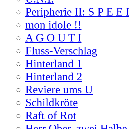
Peripherie II: S P E E
mon idole !!
A G O U T I
Fluss-Verschlag
Hinterland 1
Hinterland 2
Reviere ums U
Schildkröte
Raft of Rot
Herr Ober, zwei Halbe